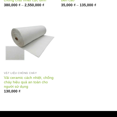
chống chịu nhiệt cực đỉnh
bền cao
Khoảng
Khoảng
380,000
₫
–
2,550,000
₫
35,000
₫
–
135,000
₫
giá:
giá:
từ
từ
380,000 ₫
35,000 ₫
đến
đến
2,550,000 ₫
135,000 ₫
VẬT LIỆU CHỐNG CHÁY
Vải ceramic cách nhiệt, chống
cháy hiệu quả an toàn cho
người sử dụng
130,000
₫