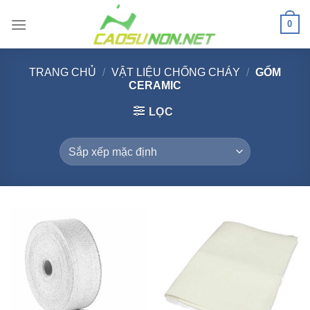
Bỏ
0
qua
nội
dung
TRANG CHỦ
/
VẬT LIỆU CHỐNG CHÁY
/
GỐM
CERAMIC
LỌC