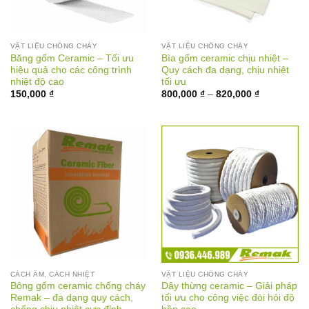
VẬT LIỆU CHỐNG CHÁY
VẬT LIỆU CHỐNG CHÁY
Băng gốm Ceramic – Tối ưu
Bìa gốm ceramic chịu nhiệt –
hiệu quả cho các công trình
Quy cách đa dạng, chịu nhiệt
nhiệt độ cao
tối ưu
Khoảng
150,000
₫
800,000
₫
–
820,000
₫
giá:
từ
800,000 ₫
đến
820,000 ₫
CÁCH ÂM, CÁCH NHIỆT
VẬT LIỆU CHỐNG CHÁY
Bông gốm ceramic chống cháy
Dây thừng ceramic – Giải pháp
Remak – đa dạng quy cách,
tối ưu cho công việc đòi hỏi độ