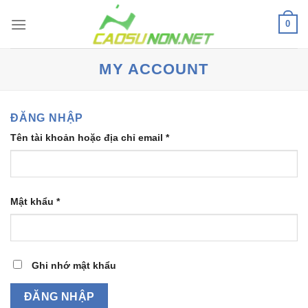
Bỏ
0
qua
nội
dung
MY ACCOUNT
ĐĂNG NHẬP
Bắt
Tên tài khoản hoặc địa chỉ email
*
buộc
Bắt
Mật khẩu
*
buộc
Ghi nhớ mật khẩu
ĐĂNG NHẬP