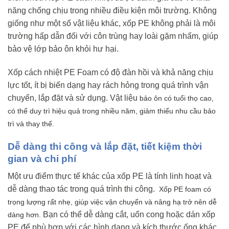
năng chống chịu trong nhiều điều kiện môi trường. Không
giống như một số vật liệu khác, xốp PE không phải là môi
trường hấp dẫn đối với côn trùng hay loài gặm nhấm, giúp
bảo vệ lớp bảo ôn khỏi hư hại.
Xốp cách nhiệt PE Foam có độ đàn hồi và khả năng chịu
lực tốt, ít bị biến dạng hay rách hỏng trong quá trình vận
chuyển, lắp đặt và sử dụng. Vật liệu
bảo ôn
có tuổi thọ cao,
có thể duy trì hiệu quả trong nhiều năm, giảm thiểu nhu cầu bảo
trì và thay thế.
Dễ dàng thi công và lắp đặt, tiết kiệm thời
gian và chi phí
Một ưu điểm thực tế khác của xốp PE là tính linh hoạt và
dễ dàng thao tác trong quá trình thi công.
Xốp PE foam
có
trọng lượng rất nhẹ, giúp việc vận chuyển và nâng hạ trở nên dễ
Bạn có thể dễ dàng cắt, uốn cong hoặc dán xốp
dàng hơn.
PE để phù hợp với các hình dạng và kích thước ống khác