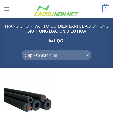
Bỏ
0
qua
nội
dung
TRANG CHỦ
/
VẬT TƯ CƠ ĐIỆN LẠNH, BẢO ÔN, ỐNG
GIÓ
/
ỐNG BẢO ÔN ĐIỀU HÒA
LỌC