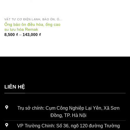
VẬT TƯ CƠ ĐIỆN LẠNH, BẢO ÔN, ỐNG GIÓ
Ống bảo ôn điều hòa, ống cao
su lưu hóa Remak
Khoảng
8,500
₫
–
143,000
₫
giá:
từ
8,500 ₫
đến
143,000 ₫
LIÊN HỆ
Trụ sở chính: Cụm Công Nghiệp Lại Yên, Xã Sơn
Đồng, TP. Hà Nội
VP Trường Chinh: Số 36, ngõ 120 đường Trường