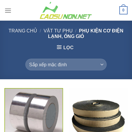
Bỏ
0
qua
nội
dung
TRANG CHỦ
/
VẬT TƯ PHỤ
/
PHỤ KIỆN CƠ ĐIỆN
LẠNH, ỐNG GIÓ
LỌC