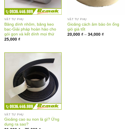
VẬT TƯ PHỤ
VẬT TƯ PHỤ
Băng dính nhôm, băng keo
Gioăng cách âm bảo ôn ống
bạc-Giải pháp hoàn hảo cho
gió giá tốt
gói gọn và kết dính mọi thứ
Khoảng
20,000
₫
–
34,000
₫
giá:
25,000
₫
từ
20,000 ₫
đến
34,000 ₫
VẬT TƯ PHỤ
Gioăng cao su non là gì? Ứng
dụng ra sao?