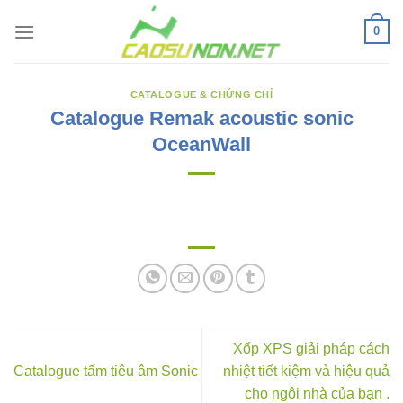
Bỏ
0
qua
nội
dung
CATALOGUE & CHỨNG CHỈ
Catalogue Remak acoustic sonic
OceanWall
Xốp XPS giải pháp cách
Catalogue tấm tiêu âm Sonic
nhiệt tiết kiệm và hiệu quả
cho ngôi nhà của bạn .