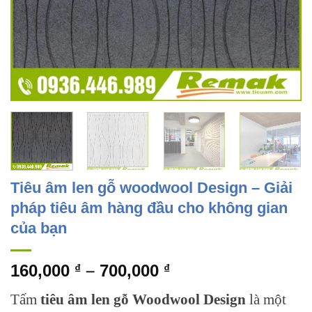
Tiêu âm len gỗ woodwool Design – Giải
pháp tiêu âm hàng đầu cho không gian
của bạn
Khoảng
160,000
–
700,000
₫
₫
giá:
Tấm
tiêu âm len gỗ
Woodwool Design
là một
từ