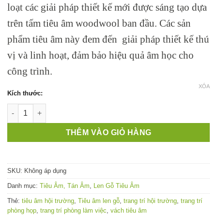
160,000 ₫
loạt các giải pháp thiết kế mới được sáng tạo dựa
đến
trên tấm tiêu âm woodwool ban đầu. Các sản
700,000 ₫
phẩm tiêu âm này đem đến giải pháp thiết kế thú
vị và linh hoạt, đảm bảo hiệu quả âm học cho
công trình.
XÓA
Kích thước:
Tiêu âm len gỗ woodwool Design - Giải pháp tiêu âm hàng đầu
THÊM VÀO GIỎ HÀNG
SKU:
Không áp dụng
Danh mục:
Tiêu Âm, Tán Âm
,
Len Gỗ Tiêu Âm
Thẻ:
tiêu âm hội trường
,
Tiêu âm len gỗ
,
trang trí hội trường
,
trang trí
phòng họp
,
trang trí phòng làm việc
,
vách tiêu âm