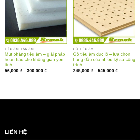
TIÊU ÂM, TÁN ÂM
GỖ TIÊU ÂM
Mút phẳng tiêu âm – giải pháp
Gỗ tiêu âm đục lỗ – lựa chọn
hoàn hảo cho không gian yên
hàng đầu của nhiều kỹ sư công
tĩnh
trình
Khoảng
Khoảng
56,000
₫
–
300,000
₫
245,000
₫
–
545,000
₫
giá:
giá:
từ
từ
56,000 ₫
245,000 ₫
đến
đến
300,000 ₫
545,000 ₫
LIÊN HỆ