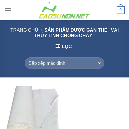
Bỏ
0
qua
nội
dung
TRANG CHỦ
/
SẢN PHẨM ĐƯỢC GẮN THẺ “VẢI
THỦY TINH CHỐNG CHÁY”
LỌC