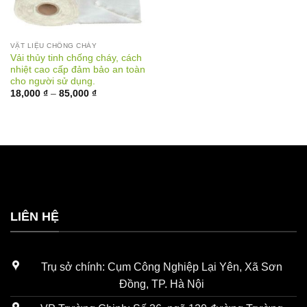
VẬT LIỆU CHỐNG CHÁY
Vải thủy tinh chống cháy, cách
nhiệt cao cấp đảm bảo an toàn
cho người sử dụng.
Khoảng
18,000
₫
–
85,000
₫
giá:
từ
18,000 ₫
đến
85,000 ₫
LIÊN HỆ
Trụ sở chính: Cụm Công Nghiệp Lại Yên, Xã Sơn
Đồng, TP. Hà Nội