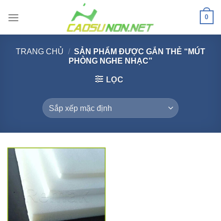
Bỏ
0
qua
nội
dung
TRANG CHỦ
/
SẢN PHẨM ĐƯỢC GẮN THẺ “MÚT
PHÒNG NGHE NHẠC”
LỌC