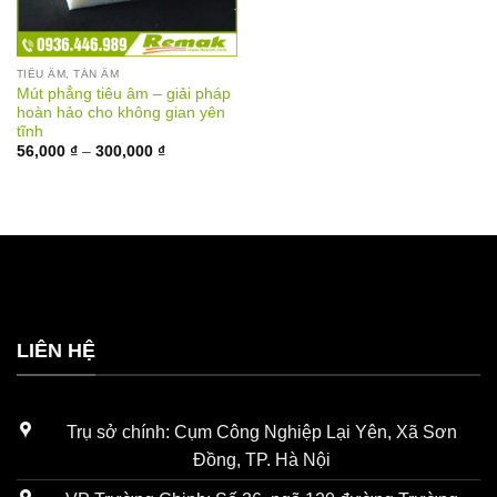
TIÊU ÂM, TÁN ÂM
Mút phẳng tiêu âm – giải pháp
hoàn hảo cho không gian yên
tĩnh
Khoảng
56,000
₫
–
300,000
₫
giá:
từ
56,000 ₫
đến
300,000 ₫
LIÊN HỆ
Trụ sở chính: Cụm Công Nghiệp Lại Yên, Xã Sơn
Đồng, TP. Hà Nội