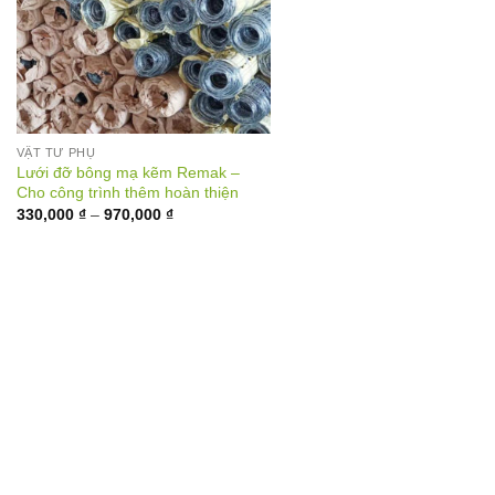
VẬT TƯ PHỤ
Lưới đỡ bông mạ kẽm Remak –
Cho công trình thêm hoàn thiện
Khoảng
330,000
₫
–
970,000
₫
giá:
từ
330,000 ₫
đến
970,000 ₫