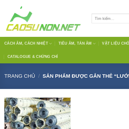
Bỏ
qua
Tìm
nội
kiếm:
dung
CÁCH ÂM, CÁCH NHIỆT
TIÊU ÂM, TÁN ÂM
VẬT LIỆU CH
CATALOGUE & CHỨNG CHỈ
TRANG CHỦ
/
SẢN PHẨM ĐƯỢC GẮN THẺ “LƯỚI