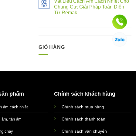
Vật Liệu Cách Âm Cách Nhiệt Cho
02
Th7
Chung Cư: Giải Pháp Toàn Diện
Từ Remak
GIỎ HÀNG
sản phẩm
Chính sách khách hàng
Chính sách mua hàng
ch âm cách nhiệt
Chính sách thanh toán
u âm, tán âm
Chính sách vận chuyển
ống cháy
Xin chào! Em là chuyên