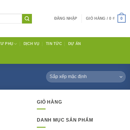
0
ĐĂNG NHẬP
GIỎ HÀNG /
0
₫
TƯ PHỤ
DỊCH VỤ
TIN TỨC
DỰ ÁN
GIỎ HÀNG
DANH MỤC SẢN PHẨM