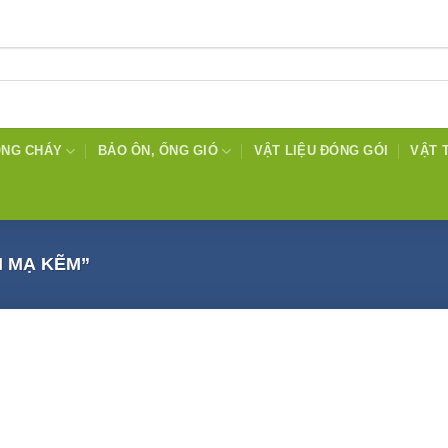
ỐNG CHÁY
BẢO ÔN, ỐNG GIÓ
VẬT LIỆU ĐÓNG GÓI
VẬT 
 MẠ KẼM”