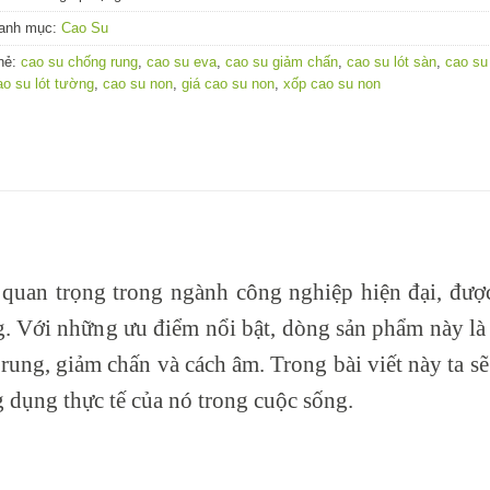
anh mục:
Cao Su
hẻ:
cao su chống rung
,
cao su eva
,
cao su giảm chấn
,
cao su lót sàn
,
cao su
ao su lót tường
,
cao su non
,
giá cao su non
,
xốp cao su non
 quan trọng trong ngành công nghiệp hiện đại, đượ
g. Với những ưu điểm nổi bật, dòng sản phẩm này là
 rung, giảm chấn và cách âm. Trong bài viết này ta sẽ
 dụng thực tế của nó trong cuộc sống.