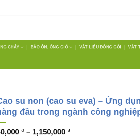
ỐNG CHÁY
BẢO ÔN, ỐNG GIÓ
VẬT LIỆU ĐÓNG GÓI
VẬT 
Cao su non (cao su eva) – Ứng dụ
hàng đầu trong ngành công nghiệ
Khoảng
60,000
–
1,150,000
₫
₫
giá: