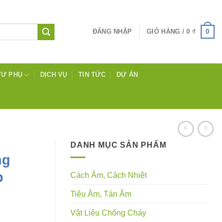
0
ĐĂNG NHẬP
GIỎ HÀNG /
0
₫
TƯ PHỤ
DỊCH VỤ
TIN TỨC
DỰ ÁN
DANH MỤC SẢN PHẨM
ng
p
Cách Âm, Cách Nhiệt
Tiêu Âm, Tán Âm
Vật Liệu Chống Cháy