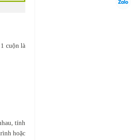
1 cuộn là
hau, tính
trình hoặc