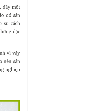
c, đây một
do đó sản
o su cách
 những đặc
ính vì vậy
o nên sản
ng nghiệp