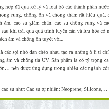
ổng hợp đã qua xử lý và loại bỏ các thành phần nướ
ống rung, chống ồn và chống thấm rất hiệu quả, 
h âm, cao su giảm chấn, cao su chống rung và ca
 sau khi trải qua quá trình luyện cán và lưu hóa có
ách âm và chống ồn tuyệt vời..
à các sợi nhỏ đan chéo nhau tạo ra những ô li ti ch
ng ẩm và chống tia UV. S
ản phẩm là có tỷ trọng ca
t lớn… nên được ứng dụng trong nhiều các ngành cô
 cao su như: Cao su tự nhiên;
Neoprene; Silicone,…