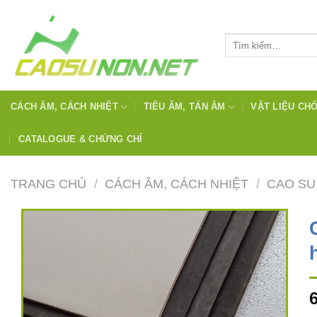
Bỏ
qua
Tìm
nội
kiếm:
dung
CÁCH ÂM, CÁCH NHIỆT
TIÊU ÂM, TÁN ÂM
VẬT LIỆU CH
CATALOGUE & CHỨNG CHỈ
TRANG CHỦ
/
CÁCH ÂM, CÁCH NHIỆT
/
CAO SU