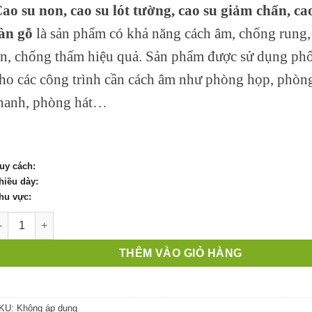
ao su non, cao su lót tường, cao su giảm chấn, cao
từ
60,000 ₫
àn gỗ
là
sản phẩm có khả năng cách âm, chống rung
đến
n, chống thấm hiệu quả. Sản phẩm được sử dụng phổ
1,150,000 ₫
ho các công trình cần cách âm như phòng họp, phòn
hanh, phòng hát…
uy cách:
hiều dày:
hu vực:
ao su non (cao su eva) - Ứng dụng hàng đầu trong ngành công 
THÊM VÀO GIỎ HÀNG
KU:
Không áp dụng