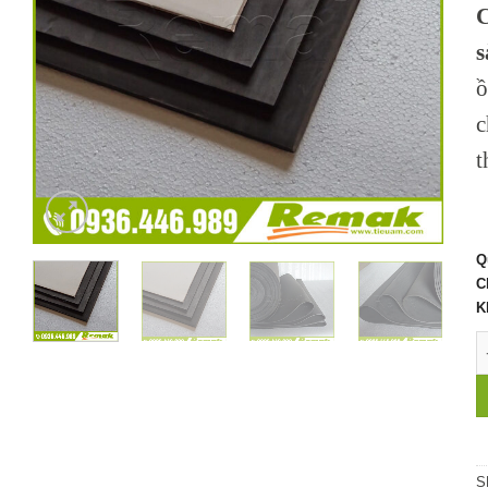
C
s
ồ
c
t
Q
C
K
C
S