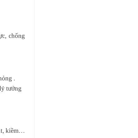
ực, chống
hỏng .
 lý tưởng
it, kiềm…