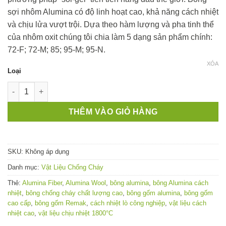
đến
sợi nhôm Alumina có độ linh hoạt cao, khả năng cách nhiệt
410,000 ₫
và chịu lửa vượt trội. Dựa theo hàm lượng và pha tinh thể
của nhôm oxit chúng tôi chia làm 5 dạng sản phẩm chính:
72-F; 72-M; 85; 95-M; 95-N.
XÓA
Loại
Bông gốm Alumina - Vật liệu cách nhiệt chinh phục mọi giới h
THÊM VÀO GIỎ HÀNG
SKU:
Không áp dụng
Danh mục:
Vật Liệu Chống Cháy
Thẻ:
Alumina Fiber
,
Alumina Wool
,
bông alumina
,
bông Alumina cách
nhiệt
,
bông chống cháy chất lượng cao
,
bông gốm alumina
,
bông gốm
cao cấp
,
bông gốm Remak
,
cách nhiệt lò công nghiệp
,
vật liệu cách
nhiệt cao
,
vật liệu chịu nhiệt 1800°C