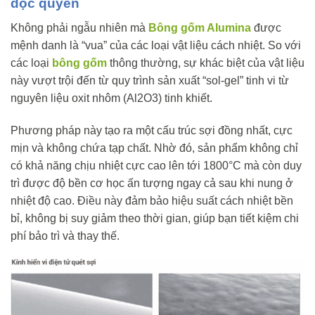
độc quyền
Không phải ngẫu nhiên mà
Bông gốm Alumina
được
mệnh danh là “vua” của các loại vật liệu cách nhiệt. So với
các loại
bông gốm
thông thường, sự khác biệt của vật liệu
này vượt trội đến từ quy trình sản xuất “sol-gel” tinh vi từ
nguyên liệu oxit nhôm (
A
l
2
O
3
) tinh khiết.
Phương pháp này tạo ra một cấu trúc sợi đồng nhất, cực
mịn và không chứa tạp chất. Nhờ đó, sản phẩm không chỉ
có khả năng chịu nhiệt cực cao lên tới 1800°C mà còn duy
trì được độ bền cơ học ấn tượng ngay cả sau khi nung ở
nhiệt độ cao. Điều này đảm bảo hiệu suất cách nhiệt bền
bỉ, không bị suy giảm theo thời gian, giúp bạn tiết kiệm chi
phí bảo trì và thay thế.