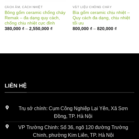
CÁCH ÂM, CÁCH NHIỆT
VẬT LIỆU CHỐNG CHÁY
Bông gốm ceramic chống cháy
Bìa gốm ceramic chịu nhiệt –
Remak – đa dạng quy cách,
Quy cách đa dạng, chịu nhiệt
chống chịu nhiệt cực đỉnh
tối ưu
Khoảng
Khoảng
380,000
₫
–
2,550,000
₫
800,000
₫
–
820,000
₫
giá:
giá:
từ
từ
380,000 ₫
800,000 ₫
đến
đến
2,550,000 ₫
820,000 ₫
LIÊN HỆ
Trụ sở chính: Cụm Công Nghiệp Lại Yên, Xã Sơn
Đồng, TP. Hà Nội
VP Trường Chinh: Số 36, ngõ 120 đường Trường
Chinh, phường Kim Liên, TP. Hà Nội