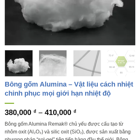
Bông gốm Alumina – Vật liệu cách nhiệt
chinh phục mọi giới hạn nhiệt độ
Khoảng
380,000
–
410,000
₫
₫
giá:
Bông gốm Alumina Remak® chủ yếu được cấu tạo từ
từ
nhôm oxit (Al₂O₃) và silic oxit (SiO₂), được sản xuất bằng
380,000 ₫
phương pháp “sol-gel” tiên tiến hàng đầu thế giới. Bông