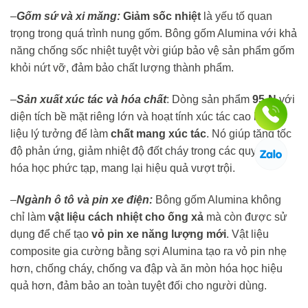
–
Gốm sứ và xi măng:
Giảm sốc nhiệt
là yếu tố quan
trọng trong quá trình nung gốm. Bông gốm Alumina với khả
năng chống sốc nhiệt tuyệt vời giúp bảo vệ sản phẩm gốm
khỏi nứt vỡ, đảm bảo chất lượng thành phẩm.
–
Sản xuất xúc tác và hóa chất
: Dòng sản phẩm
95-N
với
diện tích bề mặt riêng lớn và hoạt tính xúc tác cao là vật
liệu lý tưởng để làm
chất mang xúc tác
. Nó giúp tăng tốc
độ phản ứng, giảm nhiệt độ đốt cháy trong các quy trình
hóa học phức tạp, mang lại hiệu quả vượt trội.
–
Ngành ô tô và pin xe điện:
Bông gốm Alumina không
chỉ làm
vật liệu cách nhiệt cho ống xả
mà còn được sử
dụng để chế tạo
vỏ pin xe năng lượng mới
. Vật liệu
composite gia cường bằng sợi Alumina tạo ra vỏ pin nhẹ
hơn, chống cháy, chống va đập và ăn mòn hóa học hiệu
quả hơn, đảm bảo an toàn tuyệt đối cho người dùng.